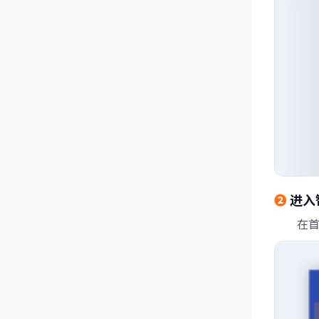
❷
进入
在