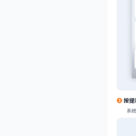
❸
按提
系