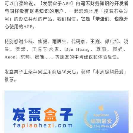
可以自豪地说，【发票盒子APP】由
毫无财务知识的开发者
与同样没有财务知识的用户
，一起艰难地用「摸着石头过
河」的办法共创的产品，我们相信
，它是「笨蛋
们」
也能开
心使用
的APP。
特别感谢少楠、柳毅、雨医生、代码家、王巍、郎启旭、晓
曼、潇潇、工具艺术家、Ben Huang、真雨、图妈、
Aeon、京帅、晨皓…… 等朋友的中肯建议和体验反馈。
发盒票子上架苹果应用商店30天后，获得「
本周
编辑最爱」
推荐。