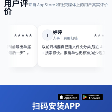
用户评
来自 AppStore 和社交媒体上的用户真实评价
价
Sun
婷婷
T
★★★★★
咨询｜差旅频繁
人事｜费用归档
收进来后就不管了,报销前导出单据
以前归档要自己建文件夹分类,
,真的把报销变成了“最后一步”。
+ 搜索很快。报销单也更标
扫码安装APP