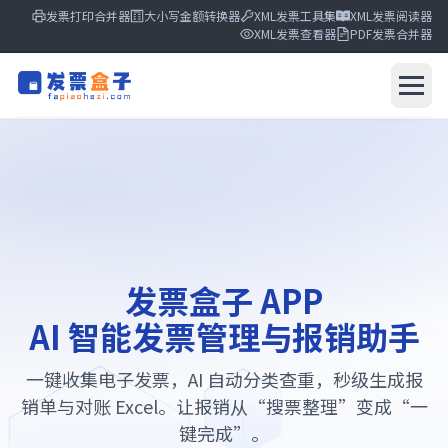
发票打印合并器
大小写金额转换器
XML发票工具集
XML发票阅读器
XML发票查看器
PDF发票合并器
发票盒子
发票盒子
AI报销系统
发布中心
核心功能
收集方式
发票盒子 APP
使用流程
AI 智能发票管理与报销助手
FAQ
立即下载
一键收集电子发票，AI 自动分类查重，秒级生成报
销单与对账 Excel。让报销从“搜票整理”变成“一
键完成”。