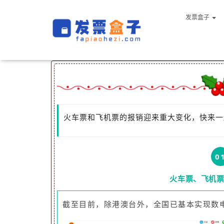
火车票、飞机票不用再打印报销了！税务局通知！
于
2024年1月9日
由
aa-admin
发布
发票盒子
火车票和飞机票的报销迎来重大变化，快来一
0
火车票、飞机
截至目前，除港澳台外，全国已基本实现数