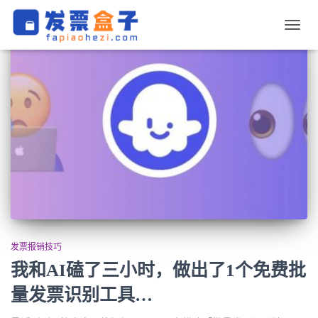
切
换
导
航
发票报销技巧
我和AI磕了三小时，做出了1个免费批
量发票识别工具…