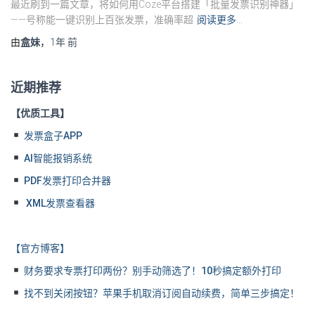
最近刷到一篇文章，将如何用Coze平台搭建「批量发票识别神器」
——号称能一键识别上百张发票，准确率超
阅读更多…
由
盒妹
，
1年
前
近期推荐
【优质工具】
发票盒子APP
AI智能报销系统
PDF发票打印合并器
XML发票查看器
【官方博客】
财务要求专票打印两份？别手动筛选了！10秒搞定额外打印
找不到关闭按钮？苹果手机取消订阅自动续费，简单三步搞定！