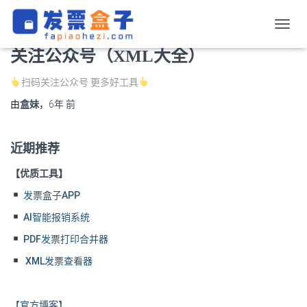
盒子官方
切
换
关注公众号（XML大全）
导
航
扫码关注公众号 更多好工具
由
盒妹
，
6年
前
近期推荐
【优质工具】
发票盒子APP
AI智能报销系统
PDF发票打印合并器
XML发票查看器
【官方博客】